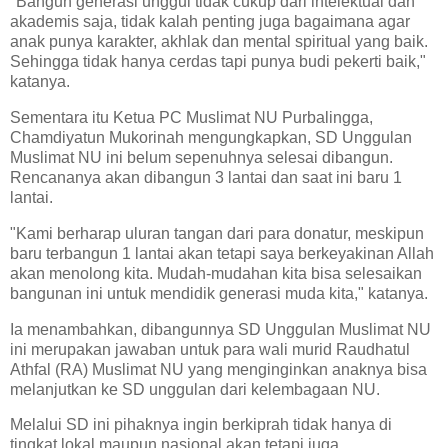
"Bangun generasi unggul tidak cukup dari intelektual dan
akademis saja, tidak kalah penting juga bagaimana agar
anak punya karakter, akhlak dan mental spiritual yang baik.
Sehingga tidak hanya cerdas tapi punya budi pekerti baik,"
katanya.
Sementara itu Ketua PC Muslimat NU Purbalingga,
Chamdiyatun Mukorinah mengungkapkan, SD Unggulan
Muslimat NU ini belum sepenuhnya selesai dibangun.
Rencananya akan dibangun 3 lantai dan saat ini baru 1
lantai.
"Kami berharap uluran tangan dari para donatur, meskipun
baru terbangun 1 lantai akan tetapi saya berkeyakinan Allah
akan menolong kita. Mudah-mudahan kita bisa selesaikan
bangunan ini untuk mendidik generasi muda kita," katanya.
Ia menambahkan, dibangunnya SD Unggulan Muslimat NU
ini merupakan jawaban untuk para wali murid Raudhatul
Athfal (RA) Muslimat NU yang menginginkan anaknya bisa
melanjutkan ke SD unggulan dari kelembagaan NU.
Melalui SD ini pihaknya ingin berkiprah tidak hanya di
tingkat lokal maupun nasional akan tetapi juga