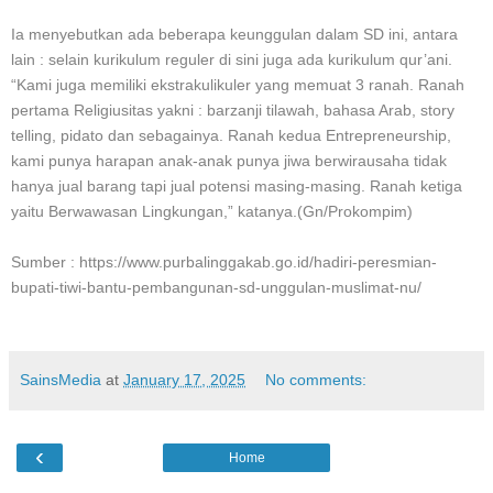
Ia menyebutkan ada beberapa keunggulan dalam SD ini, antara
lain : selain kurikulum reguler di sini juga ada kurikulum qur’ani.
“Kami juga memiliki ekstrakulikuler yang memuat 3 ranah. Ranah
pertama Religiusitas yakni : barzanji tilawah, bahasa Arab, story
telling, pidato dan sebagainya. Ranah kedua Entrepreneurship,
kami punya harapan anak-anak punya jiwa berwirausaha tidak
hanya jual barang tapi jual potensi masing-masing. Ranah ketiga
yaitu Berwawasan Lingkungan,” katanya.(Gn/Prokompim)
Sumber : https://www.purbalinggakab.go.id/hadiri-peresmian-
bupati-tiwi-bantu-pembangunan-sd-unggulan-muslimat-nu/
SainsMedia
at
January 17, 2025
No comments:
‹
Home