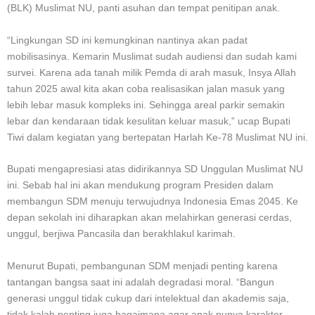
(BLK) Muslimat NU, panti asuhan dan tempat penitipan anak.
“Lingkungan SD ini kemungkinan nantinya akan padat
mobilisasinya. Kemarin Muslimat sudah audiensi dan sudah kami
survei. Karena ada tanah milik Pemda di arah masuk, Insya Allah
tahun 2025 awal kita akan coba realisasikan jalan masuk yang
lebih lebar masuk kompleks ini. Sehingga areal parkir semakin
lebar dan kendaraan tidak kesulitan keluar masuk,” ucap Bupati
Tiwi dalam kegiatan yang bertepatan Harlah Ke-78 Muslimat NU ini.
Bupati mengapresiasi atas didirikannya SD Unggulan Muslimat NU
ini. Sebab hal ini akan mendukung program Presiden dalam
membangun SDM menuju terwujudnya Indonesia Emas 2045. Ke
depan sekolah ini diharapkan akan melahirkan generasi cerdas,
unggul, berjiwa Pancasila dan berakhlakul karimah.
Menurut Bupati, pembangunan SDM menjadi penting karena
tantangan bangsa saat ini adalah degradasi moral. “Bangun
generasi unggul tidak cukup dari intelektual dan akademis saja,
tidak kalah penting juga bagaimana agar anak punya karakter,